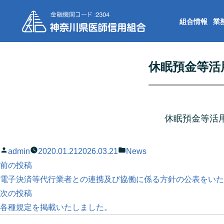
組合情報
業
休眠預金等活
休眠預金等活
投
カ
admin
2020.01.21
2026.03.21
News
稿
前
テ
前の投稿
投
者:
の
ゴ
電子決済等代行業者との連携及び協働に係る方針の公表をいた
稿
投
次
リ
次の投稿
稿:
の
ー:
各種規定を掲載いたしました。
ナ
投