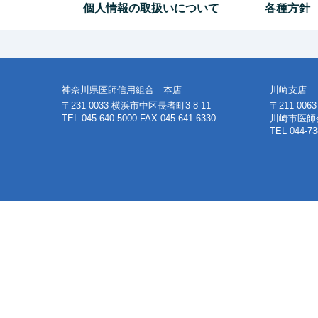
個人情報の取扱いについて
各種方針
ビ
稿:
ゲ
ー
神奈川県医師信用組合 本店
川崎支店
シ
〒231-0033 横浜市中区長者町3-8-11
〒211-00
TEL 045-640-5000 FAX 045-641-6330
川崎市医師
ョ
TEL 044-73
ン