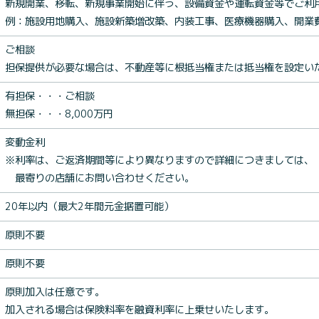
新規開業、移転、新規事業開始に伴う、設備資金や運転資金等でご利
例：施設用地購入、施設新築増改築、内装工事、医療機器購入、開業
ご相談
担保提供が必要な場合は、不動産等に根抵当権または抵当権を設定い
有担保・・・ご相談
無担保・・・8,000万円
変動金利
※利率は、ご返済期間等により異なりますので詳細につきましては、
最寄りの店舗にお問い合わせください。
20年以内（最大2年間元金据置可能）
原則不要
原則不要
原則加入は任意です。
加入される場合は保険料率を融資利率に上乗せいたします。