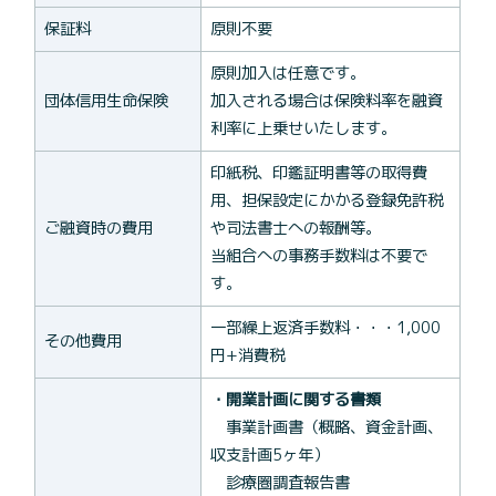
保証料
原則不要
原則加入は任意です。
団体信用生命保険
加入される場合は保険料率を融資
利率に上乗せいたします。
印紙税、印鑑証明書等の取得費
用、担保設定にかかる登録免許税
ご融資時の費用
や司法書士への報酬等。
当組合への事務手数料は不要で
す。
一部繰上返済手数料・・・1,000
その他費用
円+消費税
・開業計画に関する書類
事業計画書（概略、資金計画、
収支計画5ヶ年）
診療圏調査報告書