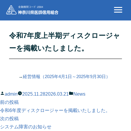
令和7年度上半期ディスクロージャ
ーを掲載いたしました。
→
経営情報（2025年4月1日～2025年9月30日）
投
カ
admin
2025.11.28
2026.03.21
News
稿
前
テ
前の投稿
投
者:
の
ゴ
令和6年度ディスクロージャーを掲載いたしました。
稿
投
次
リ
次の投稿
稿:
の
ー:
システム障害のお知らせ
ナ